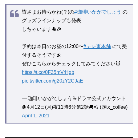
皆さまお待ちかね(？)の
#珈琲いかがでしょう
の
グッズラインナップも発表
しちゃいます🐙🎉
予約は本日のお昼の12:00〜
#テレ東本舗
にて受
付するそうです🍌
ぜひこちらからチェックしてみてください🙌
https://t.co/0F35mVrHgb
pic.twitter.com/g20zY2CJaE
— 珈琲いかがでしょう☕️ドラマ公式アカウント
🐙4月12日(月)夜11時6分第2話🚚💨 (@tx_coffee)
April 1, 2021