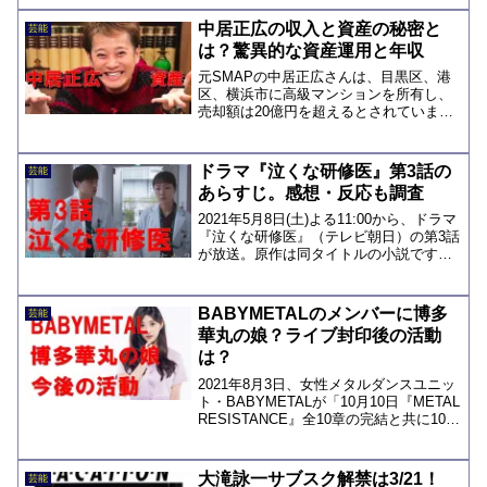
2020に関しては、新たなお笑い特番を6
時間の生放送で企画する旨を発表しまし
中居正広の収入と資産の秘密と
芸能
た。『笑...
は？驚異的な資産運用と年収
元SMAPの中居正広さんは、目黒区、港
区、横浜市に高級マンションを所有し、
売却額は20億円を超えるとされていま
す。推定年収は4億円以上で、テレビ出演
やCM、歌唱印税などが主な収入源。引退
後はプロデュース業に転身する可能性も
ドラマ『泣くな研修医』第3話の
芸能
あります。
あらすじ。感想・反応も調査
2021年5月8日(土)よる11:00から、ドラマ
『泣くな研修医』（テレビ朝日）の第3話
が放送。原作は同タイトルの小説です
が、原作者の中島佑次郎さんは、現役外
科医という経歴をお持ちで、リアルな描
写が話題の医療ドラマです。第2話では、
BABYMETALのメンバーに博多
芸能
研修医・...
華丸の娘？ライブ封印後の活動
は？
2021年8月3日、女性メタルダンスユニッ
ト・BABYMETALが「10月10日『METAL
RESISTANCE』全10章の完結と共に10年
間の『LEGEND』は『封印』される」と
発表し、ライブ活動を休止することが分
かりました。2020年...
大滝詠一サブスク解禁は3/21！
芸能