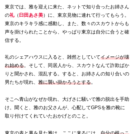
東京では、雅を迎えに来た、ネットで知り合ったお姉さん
の
礼
（
臼田あさ美
）に、東京見物に連れて行ってもらう。
東京のキラキラ感に感動し、また、数々のスカウトからも
声を掛けられたことから、やっぱり東京は自分に合うと確
信する。
礼のシェアハウスに入ると、雑然としていて
イメージが壊
れ始める
。そして、同居人から、スカウトなんて詐欺ばか
りと聞かされ、混乱する。すると、お姉さんの知り合いの
男たちが現れ、
雅に襲い掛かろうとする
。
そこへ青山がなぜか現れ、大げさに騒いで雅の脱出を手助
け。聞くと、雅のお父さんが、心配してGPSを雅の靴に
取り付けてくれていたおかげとのこと。
東京の表と裏を見た雅は、ここに来るには、
自分の根っこ