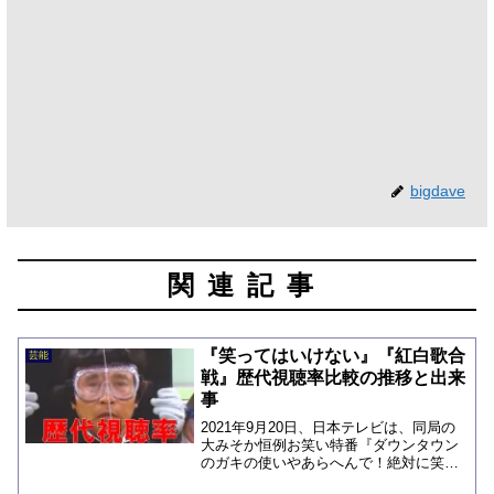
bigdave
関連記事
『笑ってはいけない』『紅白歌合
芸能
戦』歴代視聴率比較の推移と出来
事
2021年9月20日、日本テレビは、同局の
大みそか恒例お笑い特番『ダウンタウン
のガキの使いやあらへんで！絶対に笑っ
てはいけないシリーズ』を休止し、2021-