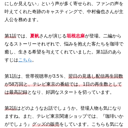
にしか見えない」という声が多く寄せられ、ファンの声を
叶えてくれた奇跡のキャスティングで、中村倫也さんが主
人公を務めます。
第1話
では、
夏帆
さんが演じる
垣根志麻
が登場。二編から
なるストーリーそれぞれで、悩みを抱えた客たちを珈琲で
癒し、生きる希望を与えてくれていました。第1話のあら
すじは
こちら
。
第1話は、世帯視聴率が3.5％、
翌日の見逃し配信再生回数
が58万回と、テレビ東京の番組では、1日の再生数として
は最高記録
となり、好調なスタートを切っています。
第2話
はどのようなお話でしょうか。登場人物も気になり
ますね。また、テレビ東京関連ショップでは、『珈琲いか
がでしょう』
グッズの販売
をしています。こちらも気にな