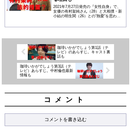
2021年7月27日発売の『女性自身』で、
女優の有村架純さん（28）と大相撲・新
小結の明生関（26）との”熱愛”を思わせ
る記事が掲載されました。同日、有村架
純さんの所属事務所は、記事の内容は事
実無根として、法的措置を取る予定、と
のコメントを...
珈琲いかがでしょう第1話（テ
レビ）のあらすじ。キャスト裏
話も
珈琲いかがでしょう第3話（テ
レビ）あらすじ。中村倫也最新
情報も
コメント
コメントを書き込む