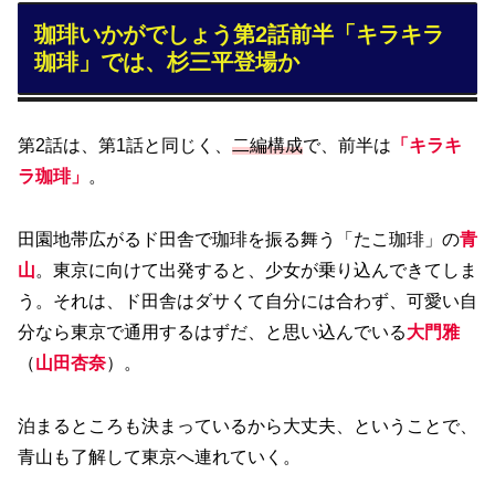
珈琲いかがでしょう第2話前半「キラキラ
珈琲」では、杉三平登場か
第2話は、第1話と同じく、
二編構成
で、前半は
「
キラキ
ラ
珈琲」
。
田園地帯広がるド田舎で珈琲を振る舞う「たこ珈琲」の
青
山
。東京に向けて出発すると、少女が乗り込んできてしま
う。それは、ド田舎はダサくて自分には合わず、可愛い自
分なら東京で通用するはずだ、と思い込んでいる
大門雅
（
山田杏奈
）。
泊まるところも決まっているから大丈夫、ということで、
青山も了解して東京へ連れていく。