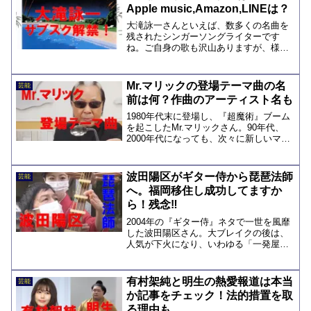
Apple music,Amazon,LINEは？
大滝詠一さんといえば、数多くの名曲を
残されたシンガーソングライターです
ね。ご自身の歌も沢山ありますが、様々
なアーティストの方への楽曲提供でも、
ヒットを量産されました。残念ながら
2013年12月30日に倒れ、お亡くなりにな
Mr.マリックの登場テーマ曲の名
芸能
ってしまいましたが、...
前は何？作曲のアーティスト名も
1980年代末に登場し、『超魔術』ブーム
を起こしたMr.マリックさん。90年代、
2000年代になっても、次々に新しいマジ
ックを生み出し、お茶の間を沸かせてく
れました。Mr.マリックさんがテレビで登
場するときにあのテーマ曲が流れると、
波田陽区がギター侍から琵琶法師
芸能
ワクワク...
へ。福岡移住し成功してますか
ら！残念‼
2004年の『ギター侍』ネタで一世を風靡
した波田陽区さん。大ブレイクの後は、
人気が下火になり、いわゆる「一発屋」
という評価を付けられて久しいです。波
田陽区さんのギター侍のネタは、他の人
を面白くイジることが多いので、炎上を
有村架純と明生の熱愛報道は本当
芸能
起こすこともありまし...
か記事をチェック！法的措置を取
る理由も