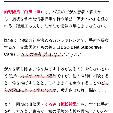
雨野隆治
（
白濱亜嵐
）は、87歳の胃がん患者・森山か
ら、病状を含めた情報収集を行う業務
「アナムネ」
を任さ
れる。認知症もあり、なかなか情報収集もままならない。
隆治は、治療方針を決めるカンファレンスで、手術を提案
するが、先輩医師たちの答えは
BSC(Best Supportive
Care）
。
がんの治療は行わない
ということ。
がんを取り除き、命を延ばす手段があるのにやらないとい
う選択に
納得がいかない隆治
ですが、他の医師に相談する
と、命を延ばすことと、このまま命を全うすることの
どち
らが森山にとって幸せなのか
、考えさせられ、悩みます。
また、同期の研修医・
くるみ
（
恒松祐里
）も、すぐに手術
を行う方が良い患者が、娘の受験の支援を優先したいので