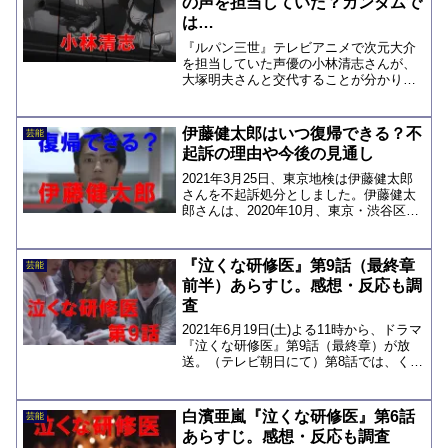
の声を担当していた？ガンダムで
は…
『ルパン三世』テレビアニメで次元大介
を担当していた声優の小林清志さんが、
大塚明夫さんと交代することが分かり、
話題となりました。ルパン三世は、テレ
ビアニメでは2021年に50周年を迎えると
いうことで、10月より『ルパン三世
伊藤健太郎はいつ復帰できる？不
芸能
PART6』が日本...
起訴の理由や今後の見通し
2021年3月25日、東京地検は伊藤健太郎
さんを不起訴処分としました。伊藤健太
郎さんは、2020年10月、東京・渋谷区の
交差点で、車を運転中に、バイクと衝
突、乗っていた男女に重軽傷を負わせた
疑いで逮捕され、その後、釈放されてい
『泣くな研修医』第9話（最終章
芸能
ました。伊藤健...
前半）あらすじ。感想・反応も調
査
2021年6月19日(土)よる11時から、ドラマ
『泣くな研修医』第9話（最終章）が放
送。（テレビ朝日にて）第8話では、くる
みが担当する患者・北村の病状が心配さ
れていたところでしたが、そのくるみも
腹痛に襲われて倒れてしまいました。第9
白濱亜嵐『泣くな研修医』第6話
芸能
話では、...
あらすじ。感想・反応も調査