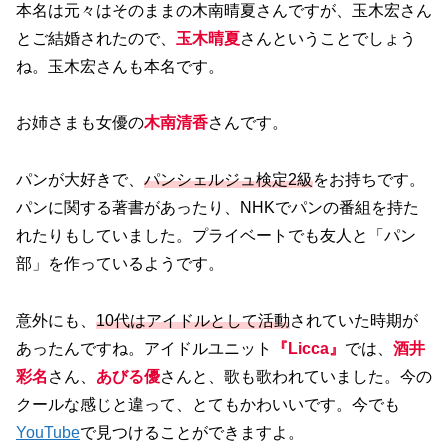
本名は元々はそのままの木南晴夏さんですが、玉木宏さん
とご結婚されたので、
玉木晴夏
さんということでしょう
ね。玉木宏さんも本名です。
お姉さまも女優の
木南清香
さんです。
パンが大好きで、
パンシェルジュ検定2級
をお持ちです。
パンに関する著書があったり、NHKでパンの番組を持た
れたりもしていました。プライベートでも友人と「パン
部」を作っているようです。
意外にも、
10代はアイドルとして活動
されていた時期が
あったんですね。アイドルユニット
『Licca』
では、
酒井
彩名
さん、
あびる優
さんと、歌も歌われていました。今の
クールな感じと違って、とてもかわいいです。今でも
YouTube
で見つけることができますよ。