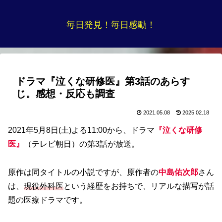
毎日発見！毎日感動！
ドラマ『泣くな研修医』第3話のあらす
じ。感想・反応も調査
2021.05.08
2025.02.18
2021年5月8日(土)よる11:00から、ドラマ
『泣くな研修
医』
（テレビ朝日）の第3話が放送。
原作は同タイトルの小説ですが、原作者の
中島佑次郎
さん
は、
現役外科医
という経歴をお持ちで、リアルな描写が話
題の医療ドラマです。