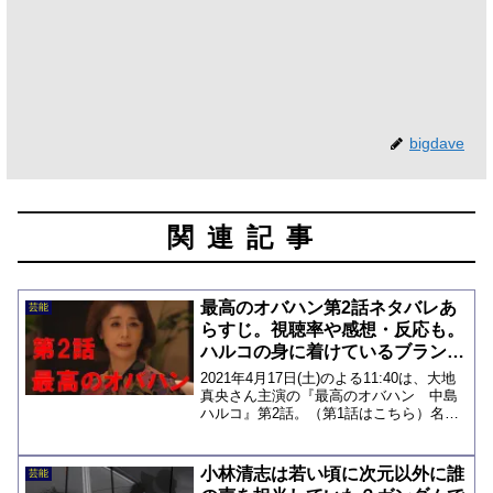
bigdave
関連記事
最高のオバハン第2話ネタバレあ
芸能
らすじ。視聴率や感想・反応も。
ハルコの身に着けているブランド
も凄かった！
2021年4月17日(土)のよる11:40は、大地
真央さん主演の『最高のオバハン 中島
ハルコ』第2話。（第1話はこちら）名古
屋出身のスーパーレディ、中島ハルコ
が、悩みを抱える人々をバッサリ斬って
いく痛快な展開は、早くも人気となって
小林清志は若い頃に次元以外に誰
芸能
います。共...