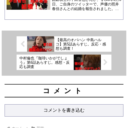
日、ご自身のツイッターで、声優の照井
春佳さんとの結婚を報告されました。照
井春佳さんも、ご自身のブログで結婚の
報告をされています。囲碁棋士の方と声
優さんのご結婚は、私は初めて聞きまし
たが、どのように出会...
【最高のオバハン 中島ハル
コ】第5話あらすじ。反応・感
想も調査！
中村倫也『珈琲いかがでしょ
う』第6話あらすじ。感想・反
応も調査
コメント
コメントを書き込む