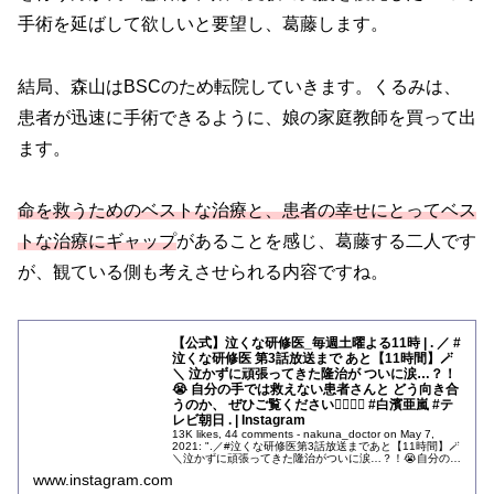
手術を延ばして欲しいと要望し、葛藤します。
結局、森山はBSCのため転院していきます。くるみは、
患者が迅速に手術できるように、娘の家庭教師を買って出
ます。
命を救うためのベストな治療と、患者の幸せにとってベス
トな治療にギャップ
があることを感じ、葛藤する二人です
が、観ている側も考えさせられる内容ですね。
【公式】泣くな研修医_毎週土曜よる11時 | . ／ #
泣くな研修医 第3話放送まで あと【11時間】🪄
＼ 泣かずに頑張ってきた隆治が ついに涙…？！
😭 自分の手では救えない患者さんと どう向き合
うのか、 ぜひご覧ください🙇🏻‍♀️❕ #白濱亜嵐 #テ
レビ朝日 . | Instagram
13K likes, 44 comments - nakuna_doctor on May 7,
2021: ".／#泣くな研修医第3話放送まであと【11時間】🪄
＼泣かずに頑張ってきた隆治がついに涙…？！😭自分の手
では救えない患者さんとどう...
www.instagram.com