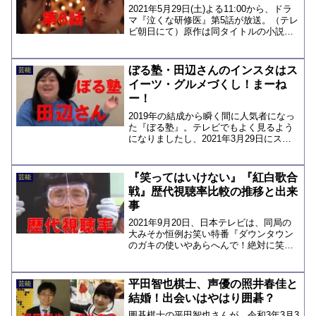
2021年5月29日(土)よる11:00から、ドラ
マ『泣くな研修医』第5話が放送。（テレ
ビ朝日にて）原作は同タイトルの小説。
原作者の中島佑次郎さんは、現役外科医
という異色の作家で、リアリティ溢れる
医療現場の描写が印象的です。第5話で
ぼる塾・田辺さんのインスタはス
芸能
は、余命...
イーツ・グルメづくし！まーね
ー！
2019年の結成から瞬く間に人気者になっ
た『ぼる塾』。テレビでもよく見るよう
になりましたし、2021年3月29日にスタ
ートするTBS系の朝のバラエティー番組
『ラヴィット！』（月～金 前8：00）で
は、月曜レギュラーが決定するなど、今
『笑ってはいけない』『紅白歌合
芸能
年も順調...
戦』歴代視聴率比較の推移と出来
事
2021年9月20日、日本テレビは、同局の
大みそか恒例お笑い特番『ダウンタウン
のガキの使いやあらへんで！絶対に笑っ
てはいけないシリーズ』を休止し、2021-
2020に関しては、新たなお笑い特番を6
時間の生放送で企画する旨を発表しまし
平田智也棋士、声優の照井春佳と
芸能
た。『笑...
結婚！出会いはやはり囲碁？
囲碁棋士の平田智也さんが、令和3年3月3