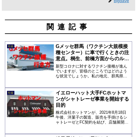
bigdave
関連記事
Gメッセ群馬（ワクチン大規模接
社会
種センター）に車で行くときの注
意点。桐生、前橋方面からのルー
ト、駐車場など
新型コロナに対するワクチン接種が進ん
でいますが、皆様のところではどのよう
な状況でしょうか。私の地元、群馬県で
は、2021年7月25日現在、65歳以上1回目
接種…499,983名65歳以上2回目接種…
400,901名64歳以下1回目接種…21...
イエローハット大手FCホットマ
社会
ンがシャトレーゼ事業を開始する
目的
株式会社ホットマンが、2021年8月18日
午後、洋菓子の製造、販売を手掛けるシ
ャトレーゼとFC契約を結び、店舗展開を
する「シャトレーゼ事業」の開始を発表
しました。ホットマンのシャトレーゼ事
業の発表は好材料となり、株価は急騰、