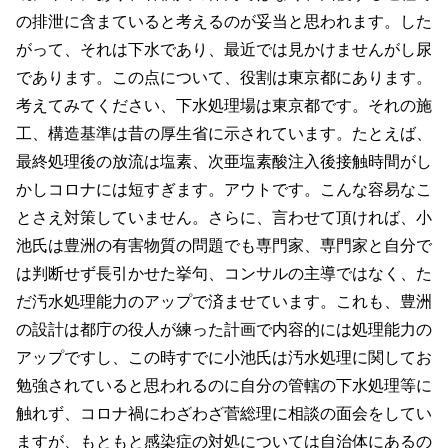
の排泄に含まていると考えるのが妥当と思われます。した
がって、それは下水であり、最近では見かけませんがし尿
であります。この点について、役割は東京都にあります。
考えてみてください、下水処理場は東京都です。それの施
工、構造基準は昔の厚生省に示されています。たとえば、
最終処理後の放流は塩素、次亜塩素酸注入後接触時間がし
かしコロナには短すぎます。アウトです。こんな容易なこ
とさえ対策していません。さらに、言わせて頂ければ、小
池氏は豊洲の有害物質の問題でも専門家、専門家と自分で
は判断せず長引かせた挙句、コンサルの主導ではなく、た
だ汚水処理能力のアップで済ませています。これも、豊洲
の設計は都庁の役人が練った計画で内容的には処理能力の
アップですし、この時すでに小池氏は汚水処理に関してお
勉強されていると思われるのに自分の管轄の下水処理等に
触れず、コロナ禍にわざわざ菅総理に相談の面会をしてい
ますが、もともと感染症の対処については自治体にあるの