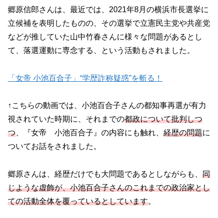
郷原信郎さんは、最近では、2021年8月の横浜市長選挙に
立候補を表明したものの、その選挙で立憲民主党や共産党
などが推していた山中竹春さんに様々な問題があるとし
て、落選運動に専念する、という活動もされました。
「女帝 小池百合子」“学歴詐称疑惑”を斬る！
↑こちらの動画では、小池百合子さんの都知事再選が有力
視されていた時期に、それまでの
都政について批判しつ
つ
、『女帝 小池百合子』の内容にも触れ、
経歴の問題
に
ついてお話をされました。
郷原さんは、経歴だけでも大問題であるとしながらも、
同
じような虚飾が、小池百合子さんのこれまでの政治家とし
ての活動全体を覆っているとしています
。