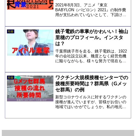
2021年8月3日、アニメ『東京
BABYLON（バビロン）2021』の制作費
用が支払われていないとして、下請け制
作会社が、講談社系のキングレコード
に、約4億５千万円の支払いを求め、東京
地裁に提訴しました。『東京
銚子電鉄の車掌がかわいい！袖山
社会
BABYLON2021』は、2...
里穂のプロフィール。インスタ
は？
千葉県銚子市を走る、銚子電鉄は、1922
年の会社設立以来、幾度となく経営危機
に陥りながらも、様々な努力で現在も存
続しているローカル線ですが、近年は、
あっと驚くような面白い企画や、商品販
売でも話題となっていますね。2021年10
ワクチン大規模接種センターでの
社会
月1日からは、...
接種所要時間は？群馬県（Gメッ
セ群馬）の例
新型コロナウイルスに対するワクチンの
接種が進んでいますが、皆様がお住いの
地域ではいかがでしょうか。私の地元、
群馬県では、ワクチン接種の全人口に占
める割合が、2021年7月16日時点で、1回
目：37.88%2回目：22.89％となっていま
す。...