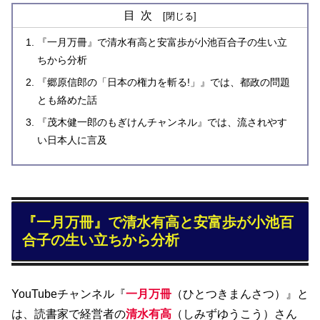
目次
『一月万冊』で清水有高と安富歩が小池百合子の生い立
ちから分析
『郷原信郎の「日本の権力を斬る!」』では、都政の問題
とも絡めた話
『茂木健一郎のもぎけんチャンネル』では、流されやす
い日本人に言及
『一月万冊』で清水有高と安富歩が小池百
合子の生い立ちから分析
YouTubeチャンネル『
一月万冊
（ひとつきまんさつ）』と
は、読書家で経営者の
清水有高
（しみずゆうこう）さん