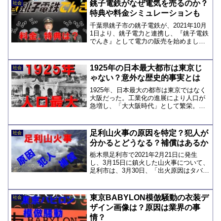
銚子電鉄がなぜ電気を売るのか？
社会
ストップ高となり...
特典や料金シミュレーションも
千葉県銚子市の銚子電鉄が、2021年10月
1日より、銚子電力と連携し、『銚子電鉄
でんき』として電力の販売を始めまし
た。銚子電鉄と言えば、昨今、地方の不
採算鉄道が廃線になっている流れの中
で、同様に苦しい経営が続いている鉄道
1925年の日本最大都市は東京じ
社会
会社です。以前は、ぬ...
ゃない？意外な歴史的事実とは
1925年、日本最大の都市は東京ではなく
大阪だった。工業化の進展により人口が
急増し、「大大阪時代」として繁栄。し
かし、東京の都市再編や周辺地域の編入
により、人口の逆転が起こる。大阪が日
本経済の中心だった時代の背景を解説す
足利山火事の原因を特定？犯人が
社会
る。
分かるとどうなる？補償はあるか
栃木県足利市で2021年2月21日に発生
し、3月15日に鎮火した山火事について、
足利市は、3月30日、「出火原因はタバコ
と推定される」と発表しました。消防な
どによると、両崖山山頂から２００メー
トルほど離れた火元とみられる場所で複
東京BABYLON模倣騒動の衣装デ
社会
数のタバコの...
ザイン画像は？原因は業界の事
情？