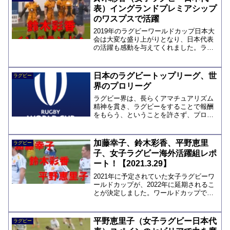
表）イングランドプレミアシップ
のワスプスで活躍
2019年のラグビーワールドカップ日本大
会は大変な盛り上がりとなり、日本代表
の活躍も感動を与えてくれました。ラグ
ビーは男のスポーツというイメージでフ
ァンが増えてきていますが、女子ラグビ
ーも年々盛り上がりを見せています。
日本のラグビートップリーグ、世
ラグビー
2021年は、ニュージ...
界のプロリーグ
ラグビー界は、長らくアマチュアリズム
精神を貫き、ラグビーをすることで報酬
をもらう、ということを許さず、プロリ
ーグなどは生まれませんでした。しか
し、１９８７年に第１回ラグビーワール
ドカップも始まり、各国で選手の強化も
加藤幸子、鈴木彩香、平野恵里
ラグビー
進み、プロ化への要請が強ま...
子、女子ラグビー海外活躍組レポ
ート！【2021.3.29】
2021年に予定されていた女子ラグビーワ
ールドカップが、2022年に延期されるこ
とが決定しました。ワールドカップでの
好成績を目指して、日本代表も更なる成
長の機会を得た、と気持ちを切り替えて
準備に当たっています。そんな中、現在
平野恵里子（女子ラグビー日本代
ラグビー
女子ラグビー日本...