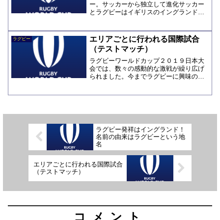
ー。サッカーから独立して進化サッカー
とラグビーはイギリスのイングランド発
祥のスポーツです。イギリスでは、どち
らも大人気のスポーツで、週末はパブで
昼間からビールを飲みながらテレビ観戦
エリアごとに行われる国際試合
ラグビー
をして、大声を出して応援...
（テストマッチ）
ラグビーワールドカップ２０１９日本大
会では、数々の感動的な激戦が繰り広げ
られました。今までラグビーに興味のな
かった方でも、手に汗握って中継をご覧
になった方は多いのではないでしょう
か。ワールドカップ以外では、ラグビー
の国際試合はどのような感じ...
ラグビー発祥はイングランド！
名前の由来はラグビーという地
名
エリアごとに行われる国際試合
（テストマッチ）
コメント