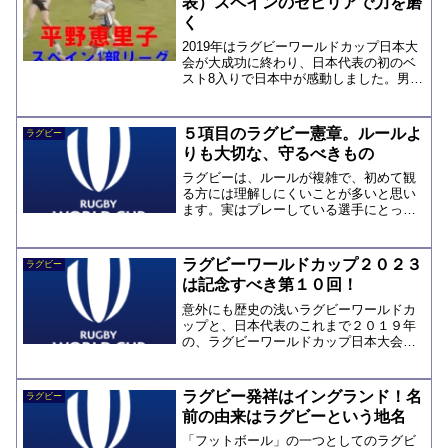
表）スペインのセビリアで力を磨
く
2019年はラグビーワールドカップ日本大
会が大成功に終わり、日本代表の初のベ
スト8入りで日本中が感動しました。男子
ラグビーでの、日本代表の活躍は目覚ま
しいですが、女子ラグビーも、確実に力
をつけ、盛り上がってきています。実は
５項目のラグビー憲章。ルールよ
ラグビー
2019年の11月...
りも大切な、守るべきもの
ラグビーは、ルールが複雑で、初めて観
る方には理解しにくいことが多いと思い
ます。実はプレーしている選手にとって
も、まずはルールをしっかり覚えるのが
大変な仕事です。ラグビーのルールは、
『競技規則』として、WORLD RUGBYの
ラグビーワールドカップ２０２３
ラグビー
ホームページで見...
は記念すべき第１０回！
意外にも歴史の浅いラグビーワールドカ
ップと、日本代表のこれまで２０１９年
の、ラグビーワールドカップ日本大会
は、日本代表の感動的な活躍もあり、大
成功に終わりました。日本代表だけでな
く、海外の代表の中でも、沢山のスター
ラグビー発祥はイングランド！名
ラグビー
選手が脚光を浴び、スーパー...
前の由来はラグビーという地名
「フットボール」の一つとしてのラグビ